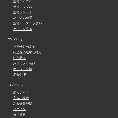
規格ニップル
特殊ニップル
規格ソケット
ネジ込み継手
規格ホースニップル
カートを見る
マイページ
会員情報の変更
発送先の追加と指定
注文状況
お気に入り商品
ポイント交換
退会処理
コンテンツ
購入ガイド
安さの秘密
新規会員登録
ログイン
技術資料