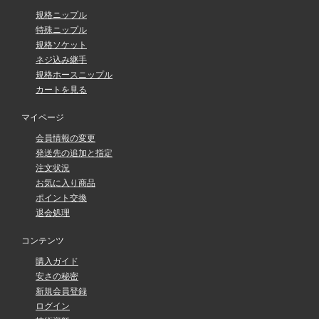
規格ニップル
特殊ニップル
規格ソケット
ネジ込み継手
規格ホースニップル
カートを見る
マイページ
会員情報の変更
発送先の追加と指定
注文状況
お気に入り商品
ポイント交換
退会処理
コンテンツ
購入ガイド
安さの秘密
新規会員登録
ログイン