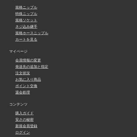
規格ニップル
特殊ニップル
規格ソケット
ネジ込み継手
規格ホースニップル
カートを見る
マイページ
会員情報の変更
発送先の追加と指定
注文状況
お気に入り商品
ポイント交換
退会処理
コンテンツ
購入ガイド
安さの秘密
新規会員登録
ログイン