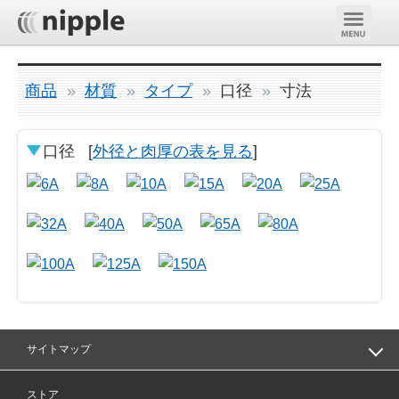
商品
材質
タイプ
口径
寸法
口径
[
外径と肉厚の表を見る
]
サイトマップ
ストア