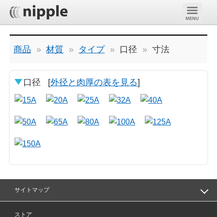
商品
材質
タイプ
口径
寸法
口径
[
外径と肉厚の表を見る
]
サイトマップ
ストア