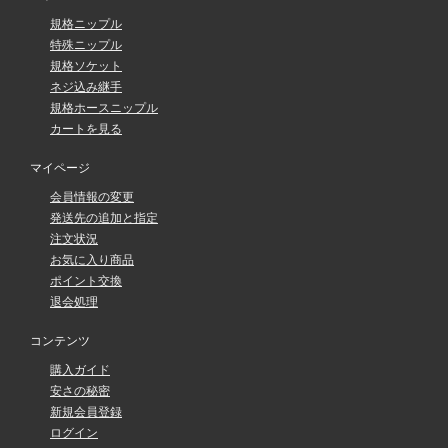
規格ニップル
特殊ニップル
規格ソケット
ネジ込み継手
規格ホースニップル
カートを見る
マイページ
会員情報の変更
発送先の追加と指定
注文状況
お気に入り商品
ポイント交換
退会処理
コンテンツ
購入ガイド
安さの秘密
新規会員登録
ログイン