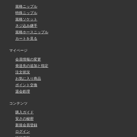
規格ニップル
特殊ニップル
規格ソケット
ネジ込み継手
規格ホースニップル
カートを見る
マイページ
会員情報の変更
発送先の追加と指定
注文状況
お気に入り商品
ポイント交換
退会処理
コンテンツ
購入ガイド
安さの秘密
新規会員登録
ログイン