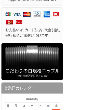
営業日カレンダー
2026年8月
日
月
火
水
木
金
土