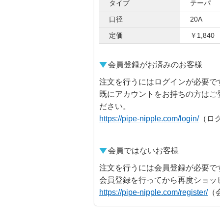
タイプ
テーパ
口径
20A
定価
￥1,840
会員登録がお済みのお客様
注文を行うにはログインが必要で
既にアカウントをお持ちの方はご
ださい。
https://pipe-nipple.com/login/
（ロ
会員ではないお客様
注文を行うには会員登録が必要で
会員登録を行ってから再度ショッ
https://pipe-nipple.com/register/
（