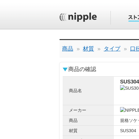
商品
材質
タイプ
口
商品の確認
SUS3
商品名
メーカー
商品
規格ソケ
材質
SUS304